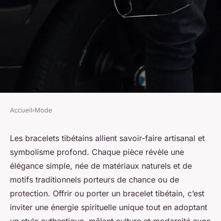
Accueil
›
Mode
MODE
Bracelets tibétains : découvrez
Les bracelets tibétains allient savoir-faire artisanal et
symbolisme profond. Chaque pièce révèle une
l'élégance et la tradition
élégance simple, née de matériaux naturels et de
artisanale
motifs traditionnels porteurs de chance ou de
protection. Offrir ou porter un bracelet tibétain, c’est
Jeanne
•
30 juin 2025
•
4 min de lecture
inviter une énergie spirituelle unique tout en adoptant