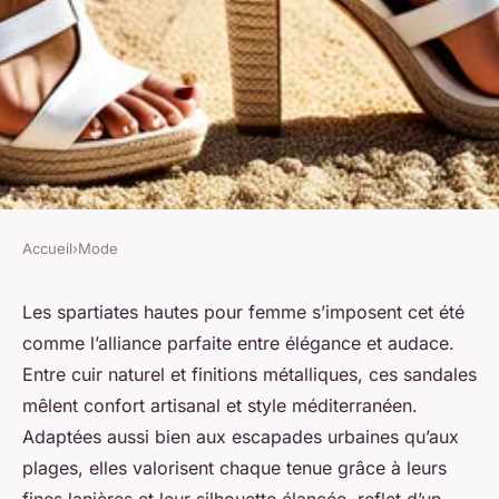
Accueil
›
Mode
MODE
Spartiates haute femme : un
Les spartiates hautes pour femme s’imposent cet été
comme l’alliance parfaite entre élégance et audace.
choix élégant pour l'été 2025
Entre cuir naturel et finitions métalliques, ces sandales
mêlent confort artisanal et style méditerranéen.
Jeanne
•
29 mai 2025
•
4 min de lecture
Adaptées aussi bien aux escapades urbaines qu’aux
plages, elles valorisent chaque tenue grâce à leurs