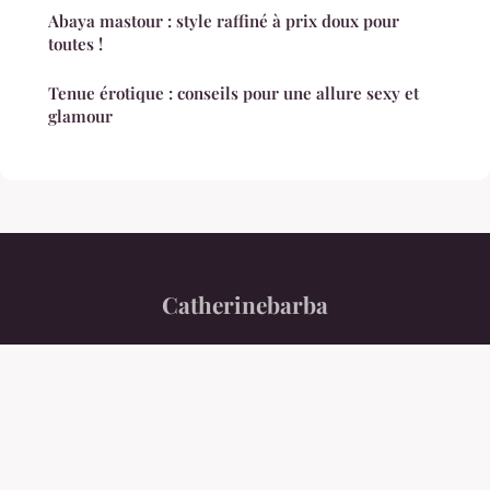
Abaya mastour : style raffiné à prix doux pour
toutes !
Tenue érotique : conseils pour une allure sexy et
glamour
Catherinebarba
“Si le luxe devenait le levier de votre croissance ?”
Mentions légales
Contact
© 2026 Catherinebarba. Tous droits réservés.