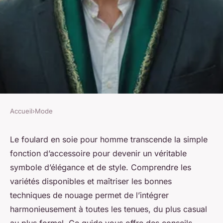
Accueil
›
Mode
MODE
foulards en soie pour homme
Le foulard en soie pour homme transcende la simple
fonction d’accessoire pour devenir un véritable
Jeanne
•
24 février 2026
•
9 min de lecture
symbole d’élégance et de style. Comprendre les
variétés disponibles et maîtriser les bonnes
techniques de nouage permet de l’intégrer
harmonieusement à toutes les tenues, du plus casual